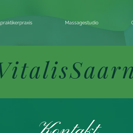
lpraktikerpraxis
Massagestudio
VitalisSaar
Kontakt