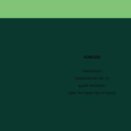
ADRESSE
VitalisSaarn
Düsseldorfer Str. 77
45481 Mülheim
über Terrasse von Al Bacio