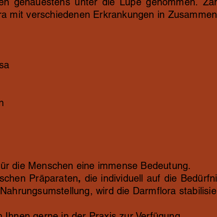
men genauestens unter die Lupe genommen.
Za
ra mit verschiedenen Erkrankungen in Zusamme
osa
n
 für die Menschen eine immense Bedeutung.
ischen Präparaten
,
die individuell auf die Bedür
 Nahrungsumstellung, wird die Darmflora stabilisie
h Ihnen gerne in der Praxis zur Verfügung.