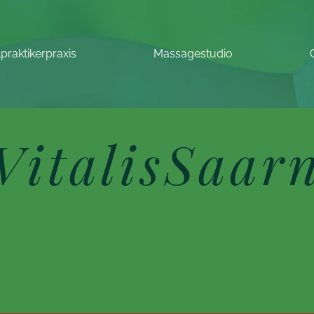
lpraktikerpraxis
Massagestudio
VitalisSaar