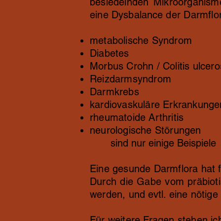
besiedelnden Mikroorganis
eine
Dysbalance
der Darmflo
metabolische Syndrom
Diabetes
Morbus Crohn / Colitis ulcer
Reizdarmsyndrom
Darmkrebs
kardiovaskuläre Erkrankunge
rheumatoide Arthritis
neurologische Störungen
sind nur einige Beispiele
Eine gesunde Darmflora hat
Durch die Gabe vom präbiot
werden, und evtl. eine nötige
Für weitere Fragen stehen ic