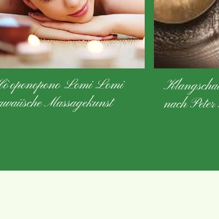
o`oponopono Lomi Lomi
Klangschal
awaiische Massagekunst
nach Peter