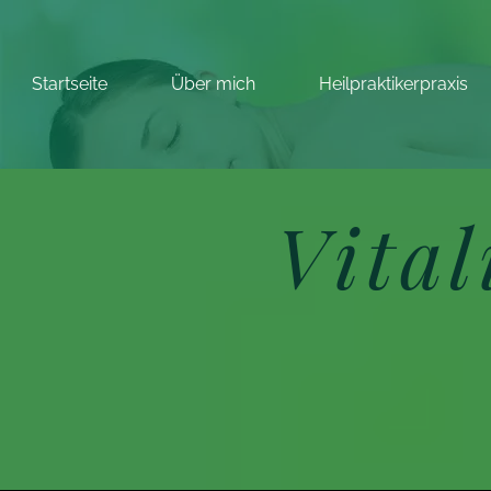
Startseite
Über mich
Heilpraktikerpraxis
Vita